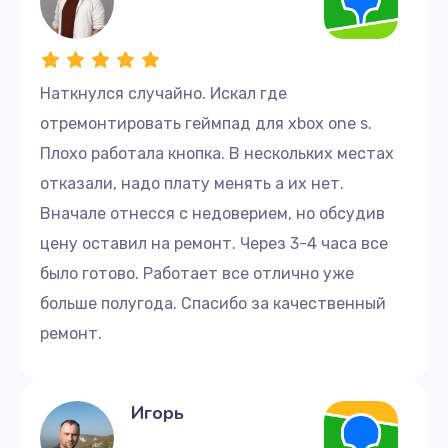
Для заказа услуг по ремонту свяжитесь с нами по
телефону: +7 (831) 218-03-32 или приходите в
Наткнулся случайно. Искал где
сервисный центр по адресу улица Невзоровых, 47
отремонтировать геймпад для xbox one s.
Мы ценим ваше время, поэтому обещаем быстрый и
Плохо работала кнопка. В нескольких местах
качественный ремонт игровых консолей.
отказали, надо плату менять а их нет.
Доверьтесь нам и получите надежное
Вначале отнесся с недоверием, но обсудив
обслуживание с гарантией.
цену оставил на ремонт. Через 3-4 часа все
было готово. Работает все отлично уже
больше полугода. Спасибо за качественный
ремонт.
Игорь