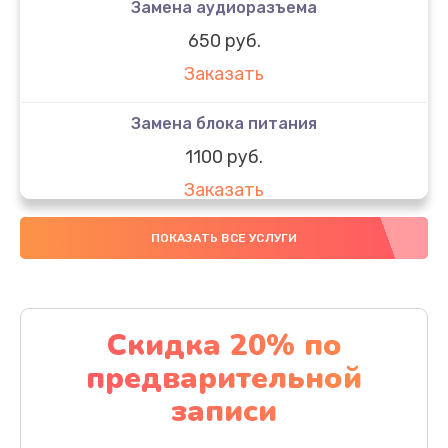
Замена аудиоразъема
650 руб.
Заказать
Замена блока питания
1100 руб.
Заказать
Замена кулера
ПОКАЗАТЬ ВСЕ УСЛУГИ
550 руб.
Заказать
Скидка 20% по
Замена материнской платы
предварительной
1100 руб.
записи
Заказать