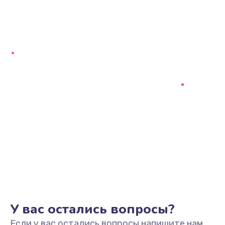
У вас остались вопросы?
Если у вас остались вопросы напишите нам,