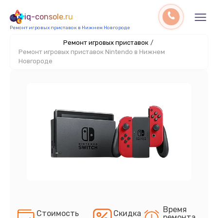
iq-console.ru
Ремонт игровых приставок в Нижнем Новгороде
Ремонт игровых приставок
/
Ремонт игровых приставок Nintendo в Нижнем
Новгороде
Время
Стоимость
Скидка
ремонта