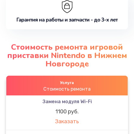
Гарантия на работы и запчасти - до 3-х лет
Стоимость ремонта игровой
приставки Nintendo в Нижнем
Новгороде
Услуга
Стоимость ремонта
Замена модуля Wi-Fi
1100 руб.
Заказать