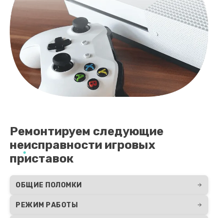
Ремонтируем следующие
неисправности игровых
приставок
ОБЩИЕ ПОЛОМКИ
РЕЖИМ РАБОТЫ