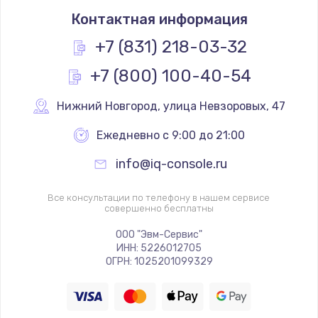
Контактная информация
+7 (831) 218-03-32
+7 (800) 100-40-54
Нижний Новгород
,
 улица Невзоровых, 47
Ежедневно с 9:00 до 21:00
info@iq-console.ru
Все консультации по телефону в нашем сервисе
совершенно бесплатны
ООО "Эвм-Сервис"
ИНН: 5226012705
ОГРН: 1025201099329