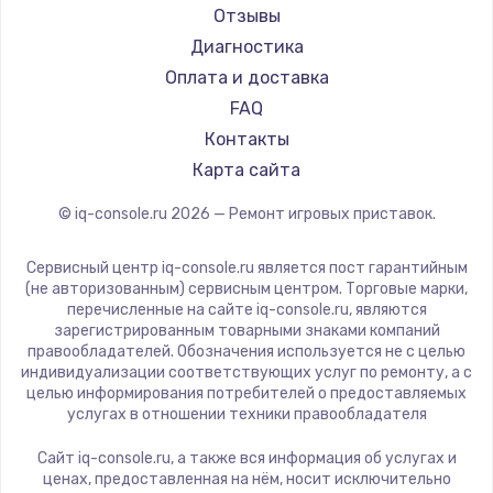
Отзывы
Диагностика
Оплата и доставка
FAQ
Контакты
Карта сайта
© iq-console.ru
2026
— Ремонт игровых приставок.
Сервисный центр iq-console.ru является пост гарантийным
(не авторизованным) сервисным центром. Торговые марки,
перечисленные на сайте iq-console.ru, являются
зарегистрированным товарными знаками компаний
правообладателей. Обозначения используется не с целью
индивидуализации соответствующих услуг по ремонту, а с
целью информирования потребителей о предоставляемых
услугах в отношении техники правообладателя
Сайт iq-console.ru, а также вся информация об услугах и
ценах, предоставленная на нём, носит исключительно