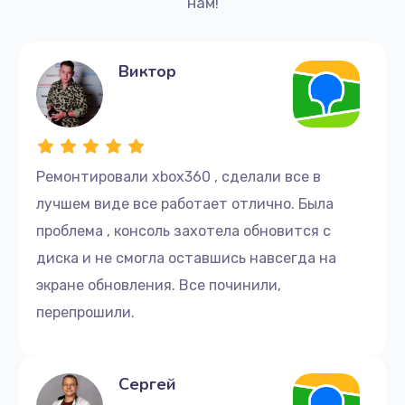
нам!
сони плейстейшен требует оригинальных
комплектующих, которые рекомендует
производитель.
Виктор
Наши преимущества:
Используем только оригинальные запчасти.
Предоставляем гарантию на выполненные
Ремонтировали xbox360 , сделали все в
работы.
лучшем виде все работает отлично. Была
Стремимся обеспечить быстрый ремонт,
проблема , консоль захотела обновится с
чтобы вы не скучали долго без своей консоли.
диска и не смогла оставшись навсегда на
Позаботьтесь о своем ноутбуке.
экране обновления. Все починили,
Свяжитесь с нами и получите помощь.
перепрошили.
Если вы заметили сбои в работе вашей приставки,
не откладывайте ремонт, а как можно скорее
обратитесь к нам. Мы приведем игровую консоль в
Сергей
рабочее состояние.