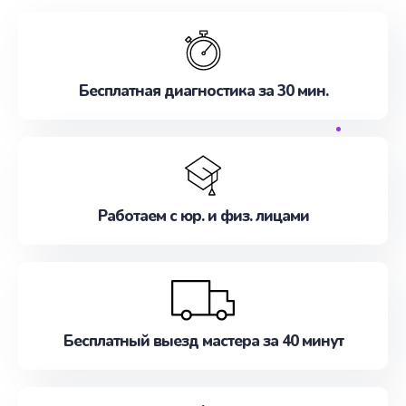
Бесплатная диагностика за 30 мин.
Работаем с юр. и физ. лицами
Бесплатный выезд мастера за 40 минут